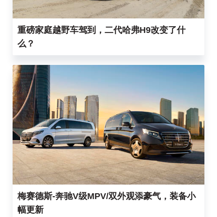
重磅家庭越野车驾到，二代哈弗H9改变了什
么？
梅赛德斯-奔驰V级MPV/双外观添豪气，装备小
幅更新