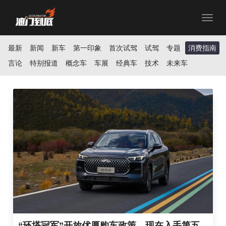
Toggle
navigat
最新
新闻
新车
第一印象
首次试驾
试驾
专题
消费指南
言论
特别报道
概念车
车展
经典车
技术
未来车
“环塔冠军”开放优厚购车政策，现在入手第五